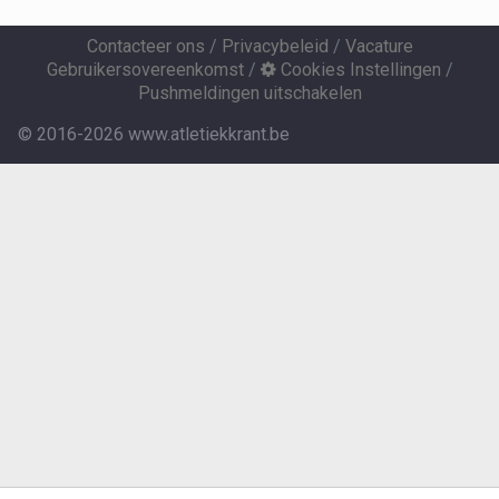
Contacteer ons
/
Privacybeleid
/
Vacature
Gebruikersovereenkomst
/
Cookies Instellingen
/
Pushmeldingen uitschakelen
© 2016-2026 www.atletiekkrant.be