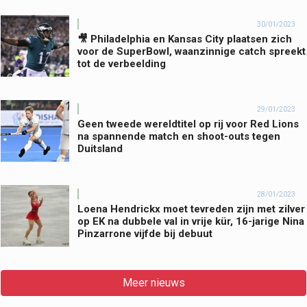
30/01/2023
🎥 Philadelphia en Kansas City plaatsen zich
voor de SuperBowl, waanzinnige catch spreekt
tot de verbeelding
29/01/2023
Geen tweede wereldtitel op rij voor Red Lions
na spannende match en shoot-outs tegen
Duitsland
28/01/2023
Loena Hendrickx moet tevreden zijn met zilver
op EK na dubbele val in vrije kür, 16-jarige Nina
Pinzarrone vijfde bij debuut
Meer nieuws