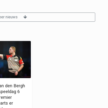
er nieuws
Van den Bergh
speeldag 6
remier
arts er