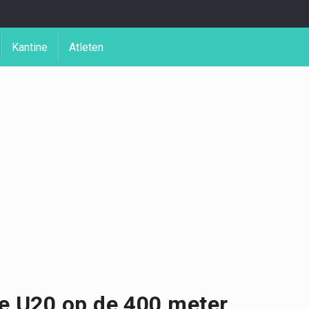
Kantine
Atleten
e U20 op de 400 meter