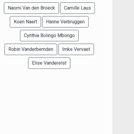
Naomi Van den Broeck
Camille Laus
Koen Naert
Hanne Verbruggen
Cynthia Bolingo Mbongo
Robin Vanderbemden
Imke Vervaet
Elise Vanderelst