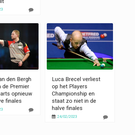
it
23
Van den Bergh
Luca Brecel verliest
n de Premier
op het Players
arts opnieuw
Championship en
ve finales
staat zo niet in de
halve finales
23
24/02/2023