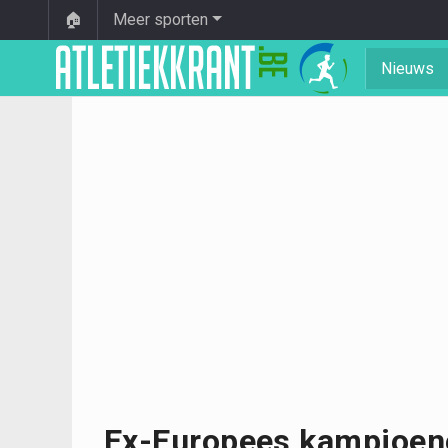
🏠
Meer sporten
Nieuws
Ex-Europees kampioen