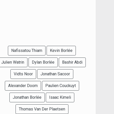
Nafissatou Thiam
Kevin Borlée
Julien Watrin
Dylan Borlée
Bashir Abdi
Vidts Noor
Jonathan Sacoor
Alexander Doom
Paulien Couckuyt
Jonathan Borlée
Isaac Kimeli
Thomas Van Der Plaetsen