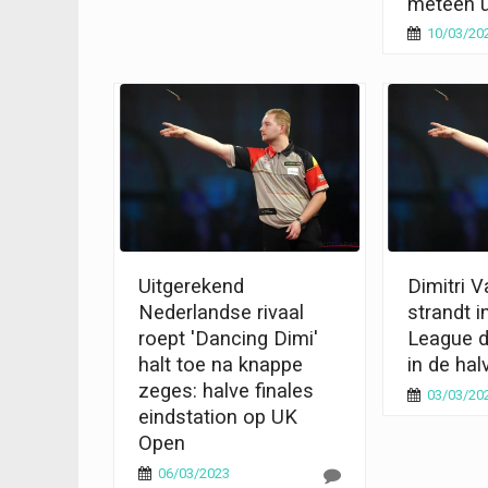
meteen u
10/03/20
Uitgerekend
Dimitri 
Nederlandse rivaal
strandt i
roept 'Dancing Dimi'
League d
halt toe na knappe
in de hal
zeges: halve finales
03/03/20
eindstation op UK
Open
06/03/2023