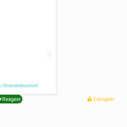
ck (@nenahdeconinck)
Reageer
Corrigeer