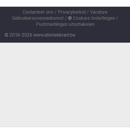
Contacteer ons
/
Privacybeleid
/
Vacature
Gebruikersovereenkomst
/
Cookies Instellingen
/
Pushmeldingen uitschakelen
© 2016-2026 www.atletiekkrant.be