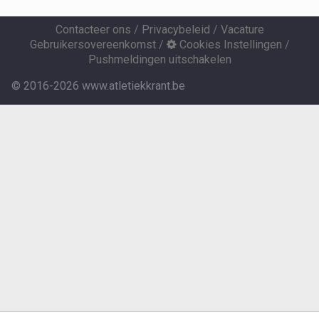
Contacteer ons
/
Privacybeleid
/
Vacature
Gebruikersovereenkomst
/
Cookies Instellingen
/
Pushmeldingen uitschakelen
© 2016-2026 www.atletiekkrant.be